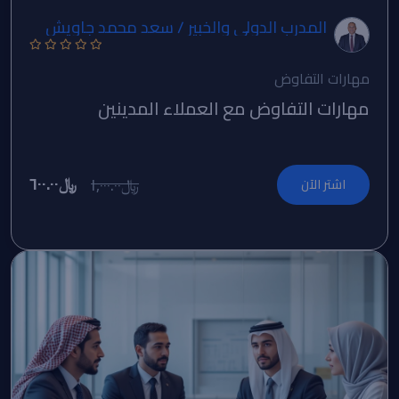
المدرب الدولي والخبير / سعد محمد جاويش
مهارات التفاوض
مهارات التفاوض مع العملاء المدينين
﷼٦٠٠.٠٠
﷼١,٠٠٠.٠٠
اشتر الآن