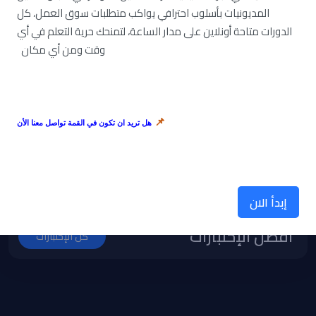
المديونيات بأسلوب احترافي يواكب متطلبات سوق العمل، كل
في استخدام النظام الآن وجمع
الدورات متاحة أونلاين على مدار الساعة، لتمنحك حرية التعلم في أي
النقاط!
وقت ومن أي مكان
إعرض كل الدورات
📌
هل تريد ان تكون في القمة تواصل معنا الأن
إبدأ الان
أفضل الإختبارات
كل الإختبارات