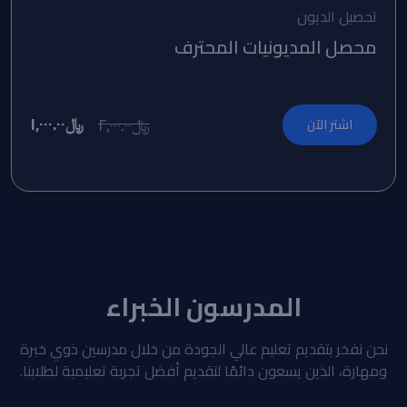
تحصيل الديون
محصل المديونيات المحترف
﷼١,٠٠٠.٠٠
﷼٢,٠٠٠.٠٠
اشتر الآن
المدرسون الخبراء
نحن نفخر بتقديم تعليم عالي الجودة من خلال مدرسين ذوي خبرة
ومهارة، الذين يسعون دائمًا لتقديم أفضل تجربة تعليمية لطلابنا.