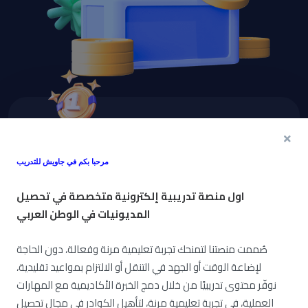
اربح نقاط
مرحبا بكم في جاويش للتدريب
المكافآت
او
ل منصة تدريبية إلكترونية متخصصة في تحصيل
المديونيات في الوطن العربي
اشترِ دورة، أكمل الدورة، زد من
نشاطك والمزيد من الطرق
صُممت منصتنا لتمنحك تجربة تعليمية مرنة وفعالة، دون الحاجة
لإضاعة الوقت أو الجهد في التنقل أو الالتزام بمواعيد تقليدية،
لكسب نقاط النادي. ستتمكن من
نوفّر محتوى تدريبيًا من خلال دمج الخبرة الأكاديمية مع المهارات
استخدام نقاط النادي للحصول
العملية، في تجربة تعليمية مرنة، لتأهيل الكوادر في مجال تحصيل
على جوائز ودورات مجانية. ابدأ