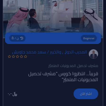
Beginner
ن / (أ)
المدرب الدولي والخبير / سعد محمد جاويش
مشرف تحصيل المديونيات المتميّز
قريباً... انتظروا كورس "مشرف تحصيل
المديونيات المتميّز"
﷼٠.٠٠
اشتر الآن