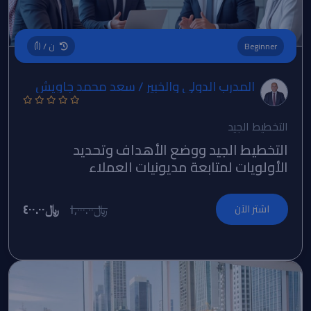
Beginner
ن / (أ)
المدرب الدولي والخبير / سعد محمد جاويش
التخطيط الجيد
التخطيط الجيد ووضع الأهداف وتحديد
الأولويات لمتابعة مديونيات العملاء
﷼٤٠٠.٠٠
﷼١,٠٠٠.٠٠
اشتر الآن