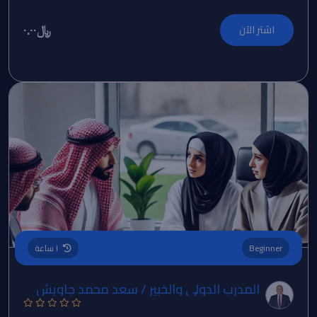
﷼٠.٠٠
اشتر الآن
Beginner
١ ساعة
المدرب الدولي والخبير / سعد محمد جاويش